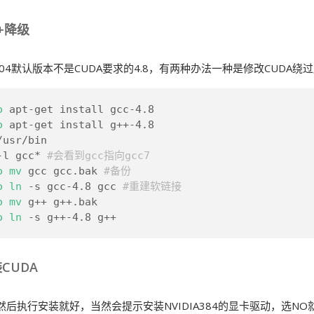
++降级
u18.04默认版本不是CUDA要求的4.8，有两种办法一种是修改CUDA
o
 apt-get install gcc-4.8
o
 apt-get install g++-4.8
/usr/bin
-l gcc* 
#会看到gcc指向gcc7
o
mv
 gcc gcc.bak 
#备份
o
ln
 -s gcc-4.8 gcc 
#重建软链接
o
mv
 g++ g++.bak
o
ln
 -s g++-4.8 g++
CUDA
，然后执行安装就好，当然会提示安装NVIDIA384的显卡驱动，选NO