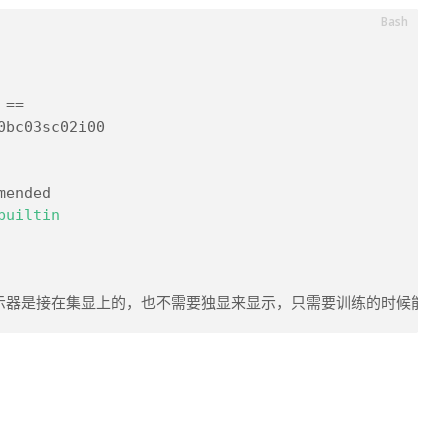
 ==
0bc03sc02i00
mended
builtin
的显示器是接在集显上的，也不需要独显来显示，只需要训练的时候能够调