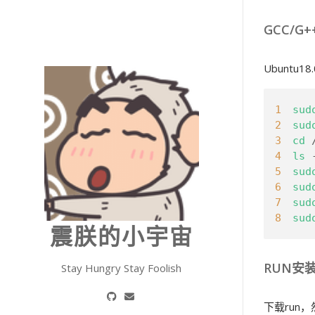
GCC/G
Ubunt
1
sud
2
sud
3
cd
 
4
ls
 
5
sud
6
sud
7
sud
8
sud
震朕的小宇宙
RUN安装
Stay Hungry Stay Foolish
下载run