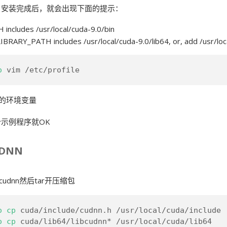
。安装完成后，就会出现下面的提示：
 includes /usr/local/cuda-9.0/bin
IBRARY_PATH includes /usr/local/cuda-9.0/lib64, or, add /usr/local
o
 vim /etc/profile
A的环境变量
示例程序就OK
DNN
d cudnn然后tar开压缩包
o
cp
 cuda/include/cudnn.h /usr/local/cuda/include
o
cp
 cuda/lib64/libcudnn* /usr/local/cuda/lib64