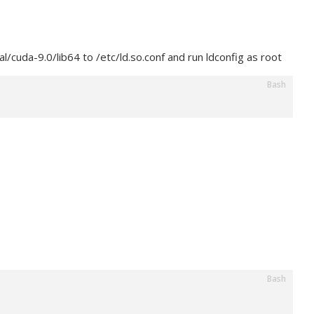
/cuda-9.0/lib64 to /etc/ld.so.conf and run ldconfig as root