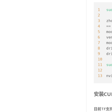
1
su
2
3
zh
4
==
5
mo
6
ve
7
mo
8
dr
9
dr
10
11
su
12
13
n
安装CUD
目前TF支持