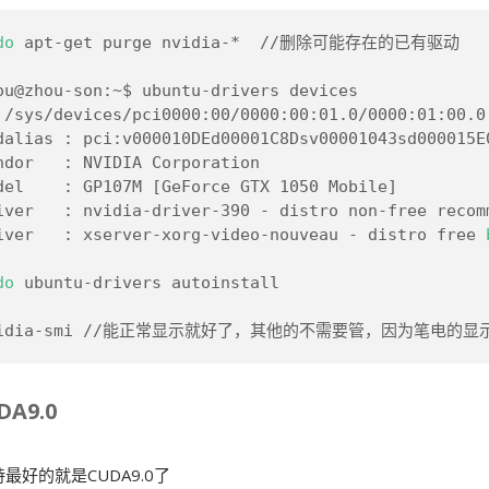
do
 apt-get purge nvidia-*  //删除可能存在的已有驱动
ou@zhou-son:~$ ubuntu-drivers devices
 /sys/devices/pci0000:00/0000:00:01.0/0000:01:00.0
dalias : pci:v000010DEd00001C8Dsv00001043sd000015E
ndor   : NVIDIA Corporation
del    : GP107M [GeForce GTX 1050 Mobile]
iver   : nvidia-driver-390 - distro non-free recom
iver   : xserver-xorg-video-nouveau - distro free 
do
 ubuntu-drivers autoinstall
vidia-smi //能正常显示就好了，其他的不需要管，因为笔电
A9.0
最好的就是CUDA9.0了